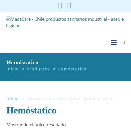
Ir
al
contenido
Hemóstatico
Inicio
>
Productos
>
Hemóstatico
Inicio
>
Productos etiquetados “Hemóstatico”
Hemóstatico
Mostrando el único resultado