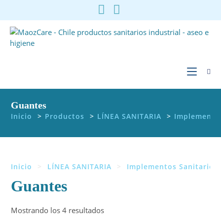
Ir
al
contenido
Guantes
Inicio
>
Productos
>
LÍNEA SANITARIA
>
Implementos
Inicio
>
LÍNEA SANITARIA
>
Implementos Sanitarios
Guantes
Ordenado
Mostrando los 4 resultados
por