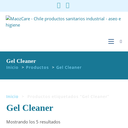
Ir
al
contenido
Gel Cleaner
Inicio
>
Productos
>
Gel Cleaner
Inicio
>
Productos etiquetados “Gel Cleaner”
Gel Cleaner
Ordenado
Mostrando los 5 resultados
por