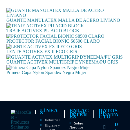
GUANTE MANULATEX MALLA DE ACERO LIVIANO
TRAJE ACTIVEX PU ACID BLOCK
PROTECTOR FACIAL BIONIC S8500 CLARO
LENTE ACTIVEX FX II ECO GRIS
GUANTE ACTIVEX MULTIGRIP DYNEEMA/PU GRIS
Primera Capa Nylon Spandex Negro Mujer
LÍNEA
ENLAC
DATOS
S
ES DE
DE
INTER
CONTA
ES
CTO
Industrial
Sobre
D
Higiene y
Nosotros
Limpieza