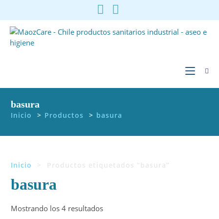
Ir
al
contenido
basura
Inicio
>
Productos
>
basura
Inicio
>
Productos etiquetados “basura”
basura
Ordenado
Mostrando los 4 resultados
por