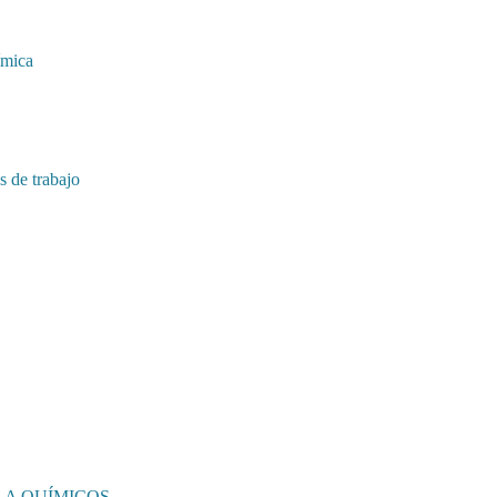
ímica
 de trabajo
 A QUÍMICOS