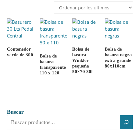
los
últimos
Contenedor
Bolsa de
Bolsa de
verde de 30lt
basura
basura negra
Bolsa de
Winkler
extra grande
basura
pequeña
80x110cm
transparente
50×70 30l
110 x 120
Buscar