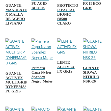
PU ACID
FX II ECO
GUANTE
PROTECTO
BLOCK
GRIS
MANULATE
R FACIAL
X MALLA
BIONIC
DE ACERO
S8500
LIVIANO
CLARO
LENTE
ACTIVEX
Primera
GUANTE
FX GRIS
Capa Nylon
SHOWA
GUANTE
Spandex
NITRILO
ACTIVEX
Negro Mujer
NSK-26
MULTIGRIP
DYNEEMA/
PU GRIS