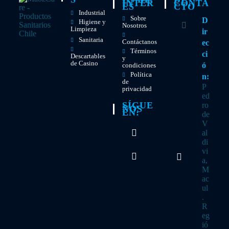
INTER
CONTA
ES
CTO
Industrial
Sobre
D
Higiene y
Nosotros
Limpieza
ir
Sanitaria
Contáctanos
ec
Términos
ci
Descartables
y
de Casino
ó
condiciones
Política
n:
de
P
privacidad
ed
SÍGUE
ro
NOS
EN:
de
V
al
di
Se
vi
abre
a,
en
una
M
Se
nueva
abre
ac
pestaña
en
ul
una
.
nueva
R
pestaña
eg
ió