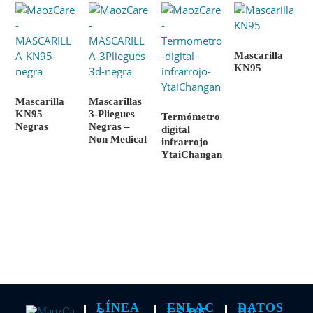
Mascarilla
KN95
Mascarilla
Mascarillas
KN95
3-Pliegues
Termómetro
Negras
Negras –
digital
Non Medical
infrarrojo
YtaiChangan
LÍNEA
ENLAC
DATOS
S
ES DE
DE