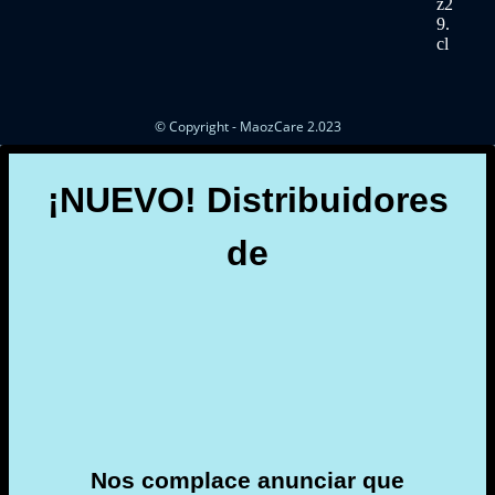
z2
9.
cl
Se
abre
en
tu
aplicac
© Copyright - MaozCare 2.023
¡NUEVO! Distribuidores
de
Nos complace anunciar que