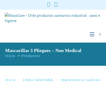
Ir
al
contenido
Mascarillas 3 Pliegues – Non Medical
Inicio
>
Productos
Inicio
>
LÍNEA SANITARIA
>
Implementos Sanitarios