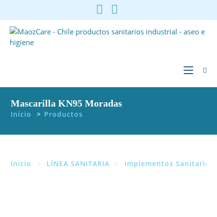
Ir
al
contenido
Mascarilla KN95 Moradas
Inicio
>
Productos
Inicio
>
LÍNEA SANITARIA
>
Implementos Sanitarios