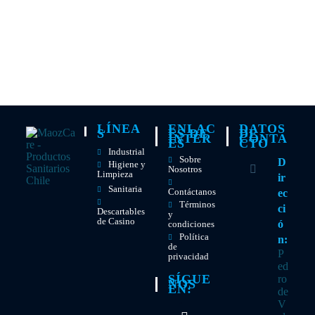
LÍNEA
ENLAC
DATOS
S
ES DE
DE
INTER
CONTA
ES
CTO
Industrial
Sobre
D
Higiene y
Nosotros
Limpieza
ir
Sanitaria
Contáctanos
ec
Términos
ci
Descartables
y
de Casino
ó
condiciones
Política
n:
de
P
privacidad
ed
SÍGUE
ro
NOS
EN:
de
V