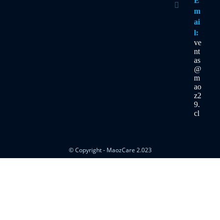
E
en
tu
m
aplicació
ai
l:
ve
nt
as
@
m
ao
z2
9.
cl
Se
abre
en
tu
aplicac
© Copyright - MaozCare 2.023